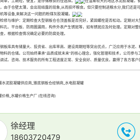
简单，工期短，便宜，是存储粮食的佳选择。
在温差较大的地区
水泥胶凝罐
，
，由于仓壁太薄，会出现结露的现象,从而损坏粮食。但只要控制进粮水分,我们还是
机等设备,来解决这一问题的
粉煤灰胶凝罐
。
检修与维护：定期检查大型钢板仓仓顶盖板是否完好，紧固螺栓是否松动。定期对大
料孔、平台板、防雨圈漏雨，构件外表产生锈斑等，如有锈斑应及时处理。定期对整
查，根据检查情况确定必要的防腐处理。
钢板库具有储量大、投资省、出库率高、建设周期短等突出优点，广泛应用于水泥、
物料的仓储。公司始终秉承“品质成就未来”的核心理念，强化管理和技术，公司参与
调试、咨询、技术服务的所有工程进度正常、安全良好、质量优良，赢得了各方客户
疆水泥胶凝罐供应商_锥底钢板仓经销商_水电胶凝罐
罐价格_水罐价格生产厂 (在线咨询)
徐经理
18603720479