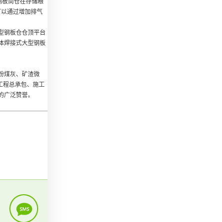
钢板筒仓在存储粮
可以通过增加排气
型钢板仓仓顶平台
体焊接式大型钢板
粉煤灰、矿渣微
工程总承包、施工
的广泛赞誉。