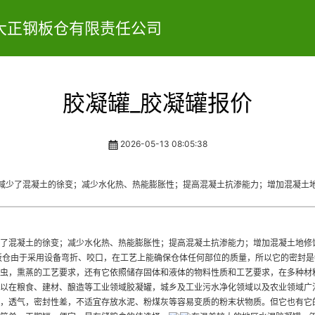
大正钢板仓有限责任公司
胶凝罐_胶凝罐报价
2026-05-13 08:05:38
减少了混凝土的徐变；减少水化热、热能膨胀性；提高混凝土抗渗能力；增加混凝土
了混凝土的徐变；减少水化热、热能膨胀性；提高混凝土抗渗能力；增加混凝土地修
板仓由于采用设备弯折、咬口，在工艺上能确保仓体任何部位的质量，所以它的密封是
虫，熏蒸的工艺要求，还有它依照储存固体和液体的物料性质和工艺要求，在多种材
以在粮食、建材、酿造等工业领域
胶凝罐
，城乡及工业污水净化领域以及农业领域广
，透气，密封性差，不适宜存放水泥、粉煤灰等容易变质的粉末状物质。但它也有它