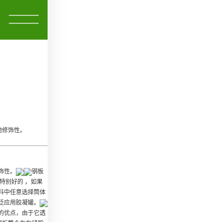
地修饰性。
饰性。
钢板
特别好的 ，如果
料中任意选择筒体
泛应用
胶凝罐
。
的优点，由于它透