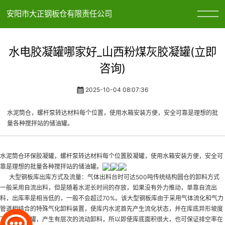
安阳市大正钢板仓有限责任公司
水电胶凝罐哪家好_山西粉煤灰胶凝罐(立即
咨询)
2025-10-04 08:07:36
水泥筒仓，螺杆泵转达材料每个位置，使用水箱安装方便，安全可靠是理想的批
量各种搅拌站的储油罐。
水泥筒仓
环保胶凝罐
，螺杆泵转达材料每个位置
胶凝罐
，使用水箱安装方便，安全可
靠是理想的批量各种搅拌站的储油罐。
大型钢板库出库方式及流量：气体出料台时可达500吨传统结构圆仓的卸料方式
一般采用自流出料，但是随着水泥长时间的存放，如果没有外力推动，单靠自流出
料，出库率是相当低的，一般不会超过70%。该大型钢板库由于采用气体流化和气力
管道相结合的特殊气化卸料装置，使库内水泥首先产生流化状态，并在库底异形坡度
下
水泥胶凝罐
，产生有层次的流动卸料，所以即使库底面积很大，也可保证排空率在