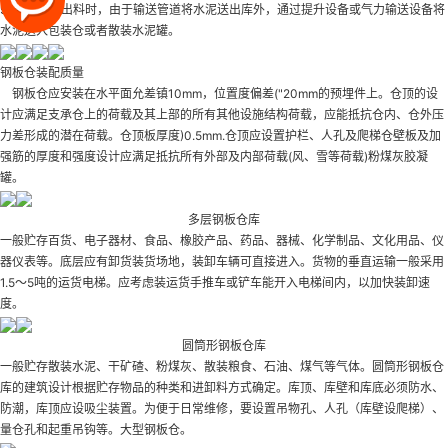
90%以上。出料时，由于输送管道将水泥送出库外，通过提升设备或气力输送设备将
水泥送入包装仓或者散装水泥罐。
钢板仓装配质量
钢板仓应安装在水平面允差镇10mm，位置度偏差("20mm的预埋件上。仓顶的设
计应满足支承仓上的荷载及其上部的所有其他设施结构荷载，应能抵抗仓内、仓外压
力差形成的潜在荷载。仓顶板厚度)0.5mm.仓顶应设置护栏、人孔及爬梯仓壁板及加
强筋的厚度和强度设计应满足抵抗所有外部及内部荷载(风、雪等荷载)
粉煤灰胶凝
罐
。
多层钢板仓库
一般贮存百货、电子器材、食品、橡胶产品、药品、器械、化学制品、文化用品、仪
器仪表等。底层应有卸货装货场地，装卸车辆可直接进入。货物的垂直运输一般采用
1.5～5吨的运货电梯。应考虑装运货手推车或铲车能开入电梯间内，以加快装卸速
度。
圆筒形钢板仓库
一般贮存散装水泥、干矿碴、粉煤灰、散装粮食、石油、煤气等气体。圆筒形钢板仓
库的建筑设计根据贮存物品的种类和进卸料方式确定。库顶、库壁和库底必须防水、
防潮，库顶应设吸尘装置。为便于日常维修，要设置吊物孔、人孔（库壁设爬梯）、
量仓孔和起重吊钩等。大型钢板仓。